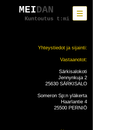
MEI
DAN
Kuntoutus t:mi
Yhteystiedot ja sijainti:
Vastaanotot:
Särkisalokoti
Jennynkuja 2
25630 SÄRKISALO
Someron Sp:n yläkerta
Haarlantie 4
25500 PERNIÖ