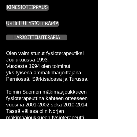
KINESIOTEIPPAUS
URHEILUFYSIOTERAPIA
HARJOITTELUTERAPIA
Olen valmistunut fysioterapeutiksi
Joulukuussa 1993.
Vuodesta 1994 olen toiminut
yksityisenä ammatinharjoittajana
Perniössä, Särkisalossa ja Turussa.
Toimin Suomen mäkimaajoukkueen
fysioterapeuttina kahteen otteeseen
vuosina
2001-2002
sekä
2010-2014
.
Tässä välissä olin Norjan
mäkimaajoukkueen fysioterapeutti
seitsemän vuoden ajan.
Kokemukseni toisaalta huippu-