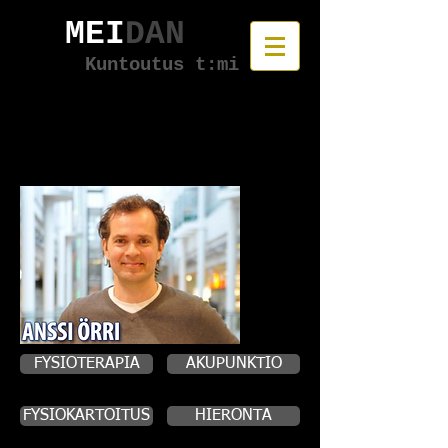
MEI
DAN
Kuntoutus t:mi
Anssi Örri
FYSIOTERAPIA
AKUPUNKTIO
FYSIOKARTOITUS
HIERONTA